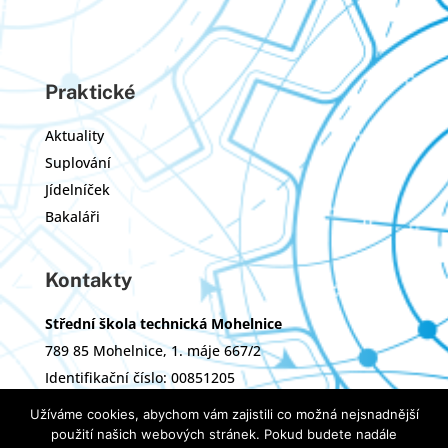
Praktické
Aktuality
Suplování
Jídelníček
Bakaláři
Kontakty
Střední škola technická Mohelnice
789 85 Mohelnice, 1. máje 667/2
Identifikační číslo: 00851205
Zřizovatel: Olomoucký kraj
Užíváme cookies, abychom vám zajistili co možná nejsnadnější
použití našich webových stránek. Pokud budete nadále