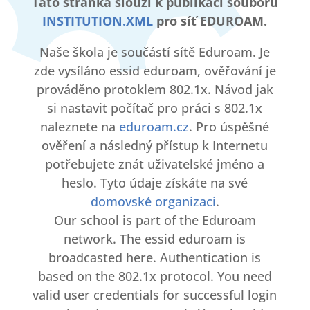
Tato stránka slouží k publikaci souboru
INSTITUTION.XML
pro síť EDUROAM.
Naše škola je součástí sítě Eduroam. Je
zde vysíláno essid eduroam, ověřování je
prováděno protoklem 802.1x. Návod jak
si nastavit počítač pro práci s 802.1x
naleznete na
eduroam.cz
. Pro úspěšné
ověření a následný přístup k Internetu
potřebujete znát uživatelské jméno a
heslo. Tyto údaje získáte na své
domovské organizaci
.
Our school is part of the Eduroam
network. The essid eduroam is
broadcasted here. Authentication is
based on the 802.1x protocol. You need
valid user credentials for successful login