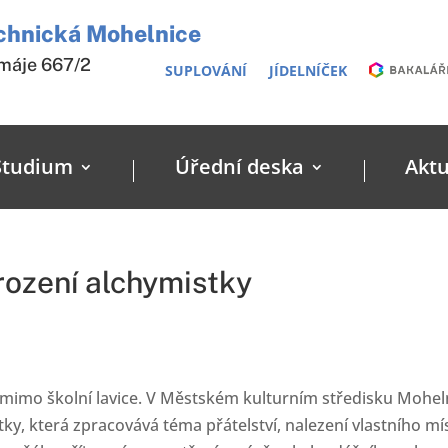
echnická Mohelnice
 máje 667/2
SUPLOVÁNÍ
JÍDELNÍČEK
Studium
Úřední deska
Aktu
rození alchymistky
ci mimo školní lavice. V Městském kulturním středisku Mohel
ky, která zpracovává téma přátelství, nalezení vlastního mí