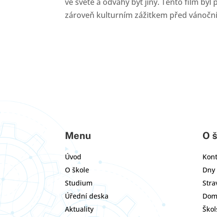
ve světě a odvahy být jiný. Tento film b
zároveň kulturním zážitkem před vánočn
Menu
O 
Úvod
Kont
O škole
Dny 
Studium
Stra
Úřední deska
Dom
Aktuality
Škol