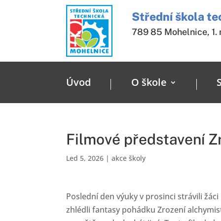
Střední škola t
789 85 Mohelnice, 1.
Úvod
O škole
Filmové představení Z
Led 5, 2026
|
akce školy
Poslední den výuky v prosinci strávili žá
zhlédli fantasy pohádku Zrození alchymist