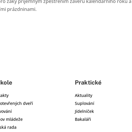
yl pro žáky příjemným zpestřením závěru kalendářního roku a
ími prázdninami.
škole
Praktické
akty
Aktuality
otevřených dveří
Suplování
vování
Jídelníček
ov mládeže
Bakaláři
ská rada