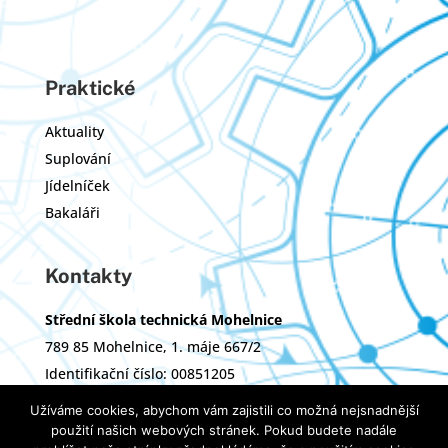
Praktické
Aktuality
Suplování
Jídelníček
Bakaláři
Kontakty
Střední škola technická Mohelnice
789 85 Mohelnice, 1. máje 667/2
Identifikační číslo: 00851205
Zřizovatel: Olomoucký kraj
Užíváme cookies, abychom vám zajistili co možná nejsnadnější
použití našich webových stránek. Pokud budete nadále