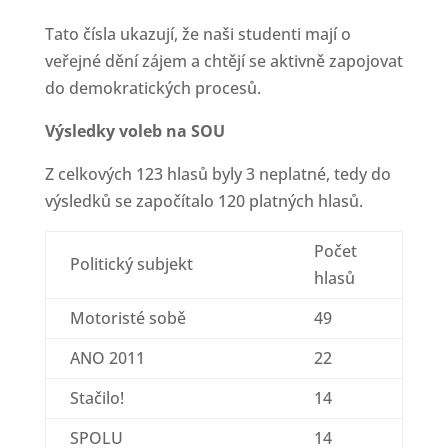
Tato čísla ukazují, že naši studenti mají o
veřejné dění zájem a chtějí se aktivně zapojovat
do demokratických procesů.
Výsledky voleb na SOU
Z celkových 123 hlasů byly 3 neplatné, tedy do
výsledků se započítalo 120 platných hlasů.
Počet
Politický subjekt
hlasů
Motoristé sobě
49
ANO 2011
22
Stačilo!
14
SPOLU
14