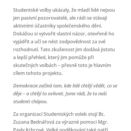
Studentské volby ukázaly, že mladí lidé nejsou
jen pasivní pozorovatelé, ale rádi se stávají
aktivními účastníky společenského dění.
Dokážou si vytvořit vlastní názor, otevřeně ho
vyjádřit a učí se nést zodpovědnost za své
rozhodnutí. Tato zkušenost jim dodává jistotu
a lepší přehled, který jim pomůže při
skutečných volbách – přesně toto je hlavním
cílem tohoto projektu.
Demokracie začíná tam, kde lidé chtějí vědět, co se
děje – a chtějí to ovlivnit. Jsme rádi, že to naši
studenti chápou.
Za organizací Studentských voleb stojí Bc.
Zuzana Bednářová za výrazné pomoci Mgr.
Pavly Krbcové. Velké poděkování také patří