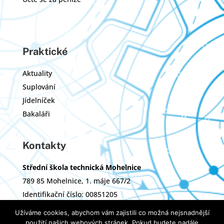
Praktické
Aktuality
Suplování
Jídelníček
Bakaláři
Kontakty
Střední škola technická Mohelnice
789 85 Mohelnice, 1. máje 667/2
Identifikační číslo: 00851205
Zřizovatel: Olomoucký kraj
Užíváme cookies, abychom vám zajistili co možná nejsnadnější
použití našich webových stránek. Pokud budete nadále