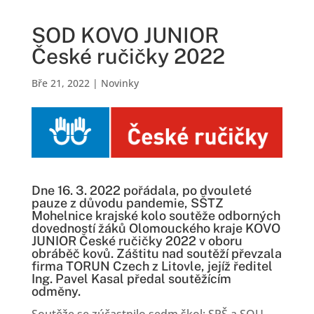
SOD KOVO JUNIOR
České ručičky 2022
Bře 21, 2022
|
Novinky
Dne 16. 3. 2022 pořádala, po dvouleté
pauze z důvodu pandemie, SŠTZ
Mohelnice krajské kolo soutěže odborných
dovedností žáků Olomouckého kraje KOVO
JUNIOR České ručičky 2022 v oboru
obráběč kovů. Záštitu nad soutěží převzala
firma TORUN Czech z Litovle, jejíž ředitel
Ing. Pavel Kasal předal soutěžícím
odměny.
Soutěže se zúčastnilo sedm škol: SPŠ a SOU