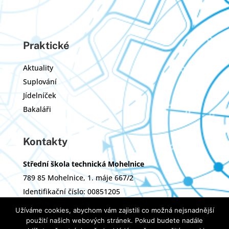
Praktické
Aktuality
Suplování
Jídelníček
Bakaláři
Kontakty
Střední škola technická Mohelnice
789 85 Mohelnice, 1. máje 667/2
Identifikační číslo: 00851205
Zřizovatel: Olomoucký kraj
Užíváme cookies, abychom vám zajistili co možná nejsnadnější
použití našich webových stránek. Pokud budete nadále