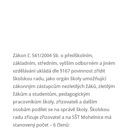
Zákon č. 561/2004 Sb. o předškolním,
základním, středním, vyšším odborném a jiném
vzdělávání ukládá dle §167 povinnost zřídit
školskou radu, jako orgán školy umožňující
zákonným zástupcům nezletilých žáků, zletilým
žákům a studentům, pedagogickým
pracovníkům školy, zřizovateli a dalším
osobám podílet se na správě školy. Školskou
radu zřizuje zřizovatel a na SŠT Mohelnice má
stanovený počet – 6 členů: