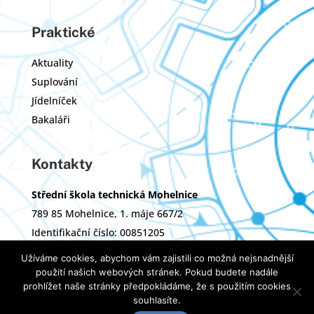
Praktické
Aktuality
Suplování
Jídelníček
Bakaláři
Kontakty
Střední škola technická Mohelnice
789 85 Mohelnice, 1. máje 667/2
Identifikační číslo: 00851205
Zřizovatel: Olomoucký kraj
Užíváme cookies, abychom vám zajistili co možná nejsnadnější
použití našich webových stránek. Pokud budete nadále
prohlížet naše stránky předpokládáme, že s použitím cookies
Tvorba webových stránek:
ImperialMedia
souhlasíte.