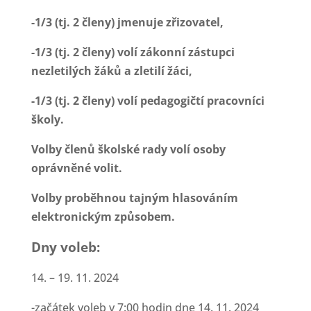
-1/3
(tj.
2
členy)
jmenuje
zřizovatel,
-1/3
(tj.
2
členy)
volí
zákonní
zástupci
nezletilých
žáků
a
zletilí
žáci,
-1/3
(tj.
2
členy)
volí
pedagogičtí
pracovníci
školy.
Volby
členů
školské
rady
volí
osoby
oprávněné
volit.
Volby
proběhnou
tajným
hlasováním
elektronickým
způsobem.
Dny
voleb:
14. – 19. 11. 2024
-začátek voleb v 7:00 hodin dne 14. 11. 2024