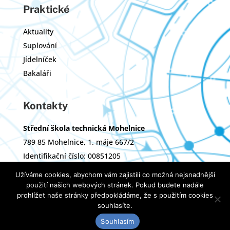
Praktické
Aktuality
Suplování
Jídelníček
Bakaláři
Kontakty
Střední škola technická Mohelnice
789 85 Mohelnice, 1. máje 667/2
Identifikační číslo: 00851205
Zřizovatel: Olomoucký kraj
Užíváme cookies, abychom vám zajistili co možná nejsnadnější
použití našich webových stránek. Pokud budete nadále
prohlížet naše stránky předpokládáme, že s použitím cookies
Tvorba webových stránek:
ImperialMedia
souhlasíte.
Střední škola technická Mohelnice, Copyright © 2020
Souhlasím