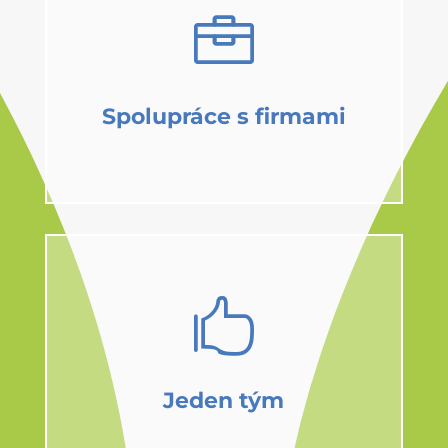

Spolupráce s firmami

Jeden tým