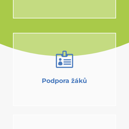

Podpora žáků