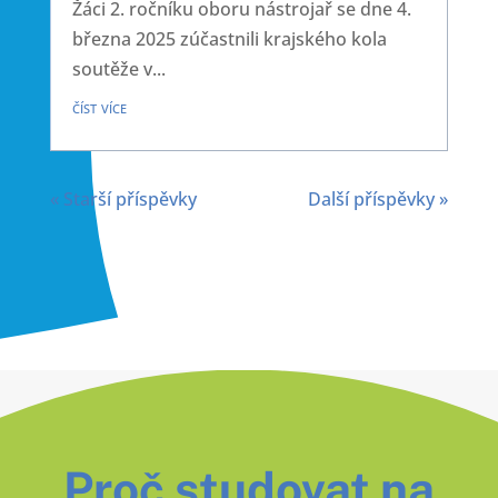
Žáci 2. ročníku oboru nástrojař se dne 4.
března 2025 zúčastnili krajského kola
soutěže v...
číst více
« Starší příspěvky
Další příspěvky »
Proč studovat na